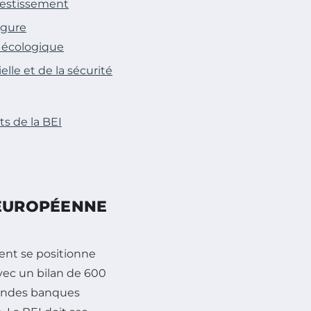
vestissement
rgure
n écologique
lle et de la sécurité
ts de la BEI
 EUROPÉENNE
ent se positionne
vec un bilan de 600
grandes banques