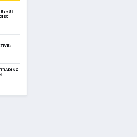
: « SI
GIEC
IVE :
E TRADING
N