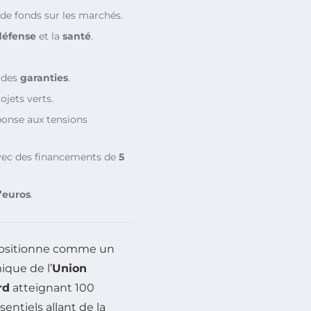
 de fonds sur les marchés.
défense
et la
santé
.
 des
garanties
.
ojets verts.
onse aux tensions
avec des financements de
5
d’euros
.
positionne comme un
ique de l’
Union
rd
atteignant 100
sentiels allant de la