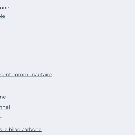
bone
le
gement communautaire
one
onnel
é
s le bilan carbone