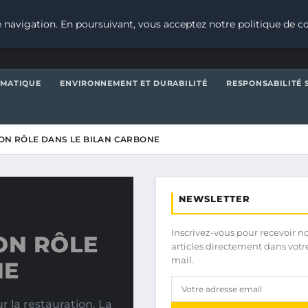
 navigation. En poursuivant, vous acceptez notre politique de co
IMATIQUE
ENVIRONNEMENT ET DURABILITÉ
RESPONSABILITÉ 
SON RÔLE DANS LE BILAN CARBONE
NEWSLETTER
Inscrivez-vous pour recevoir n
ON RÔLE
articles directement dans votr
mail.
NE
 la restauration. La