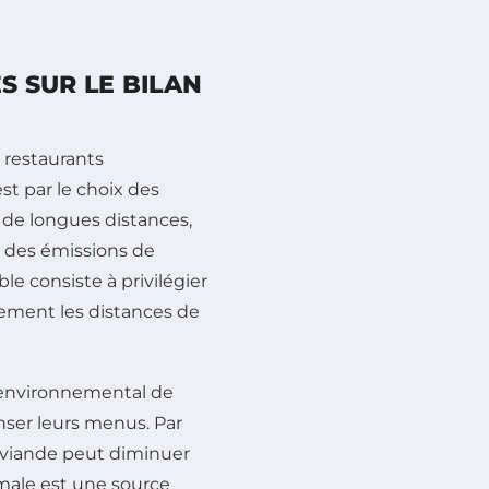
S SUR LE BILAN
s restaurants
st par le choix des
 de longues distances,
nt des émissions de
e consiste à privilégier
lement les distances de
t environnemental de
enser leurs menus. Par
a viande peut diminuer
imale est une source