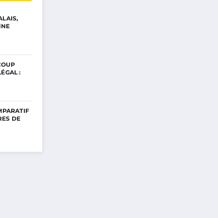
ALAIS,
NNE
COUP
ÉGAL :
OMPARATIF
RES DE