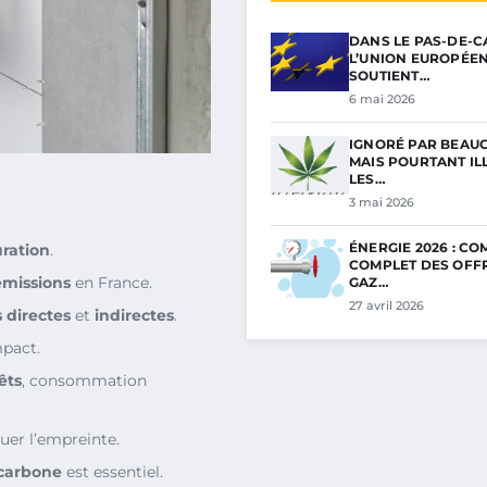
DANS LE PAS-DE-C
L’UNION EUROPÉE
SOUTIENT…
6 mai 2026
IGNORÉ PAR BEAU
MAIS POURTANT ILL
LES…
3 mai 2026
ÉNERGIE 2026 : C
uration
.
COMPLET DES OFF
émissions
en France.
GAZ…
27 avril 2026
 directes
et
indirectes
.
mpact.
êts
, consommation
uer l’empreinte.
carbone
est essentiel.