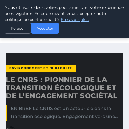
Nous utilisons des cookies pour améliorer votre expérience
CLIMATE RESPONSE BLOG
de navigation. En poursuivant, vous acceptez notre
politique de confidentialité.
En savoir plus
ACCUEIL
ENVIRONNEMENT ET DURABILITÉ
Refuser
Accepter
LE CNRS : PIONNIER DE LA TRANSITION ÉCOLOGIQUE ET
DE…
ENVIRONNEMENT ET DURABILITÉ
LE CNRS : PIONNIER DE LA
TRANSITION ÉCOLOGIQUE ET
DE L’ENGAGEMENT SOCIÉTAL
EN BREF Le CNRS est un acteur clé dans la
transition écologique. Engagement vers une…