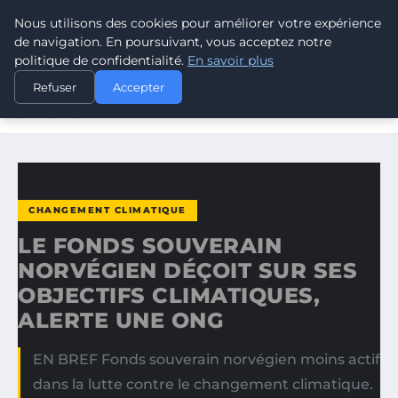
Nous utilisons des cookies pour améliorer votre expérience
CLIMATE RESPONSE BLOG
de navigation. En poursuivant, vous acceptez notre
politique de confidentialité.
En savoir plus
ACCUEIL
CHANGEMENT CLIMATIQUE
Refuser
Accepter
LE FONDS SOUVERAIN NORVÉGIEN DÉÇOIT SUR SES
OBJECTIFS…
CHANGEMENT CLIMATIQUE
LE FONDS SOUVERAIN
NORVÉGIEN DÉÇOIT SUR SES
OBJECTIFS CLIMATIQUES,
ALERTE UNE ONG
EN BREF Fonds souverain norvégien moins actif
dans la lutte contre le changement climatique.