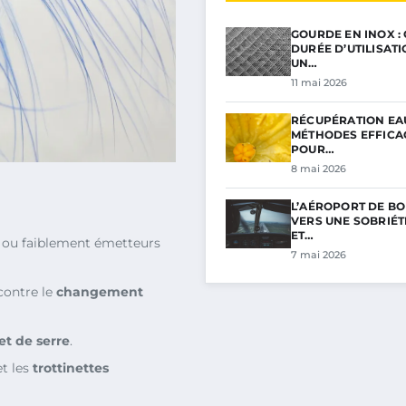
GOURDE EN INOX :
DURÉE D’UTILISAT
UN…
11 mai 2026
RÉCUPÉRATION EAU
MÉTHODES EFFICA
POUR…
8 mai 2026
L’AÉROPORT DE BO
VERS UNE SOBRIÉ
ET…
 ou faiblement émetteurs
7 mai 2026
 contre le
changement
et de serre
.
et les
trottinettes