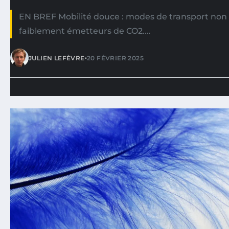
EN BREF Mobilité douce : modes de transport non
faiblement émetteurs de CO2.…
•
JULIEN LEFÈVRE
20 FÉVRIER 2025