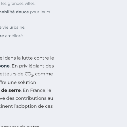
les grandes villes.
obilité douce
pour leurs
e vie urbaine.
ne
amélioré.
dans la lutte contre le
bone
. En privilégiant des
etteurs de CO
, comme
2
offre une solution
 de serre
. En France, le
ive des contributions au
inent l’adoption de ces