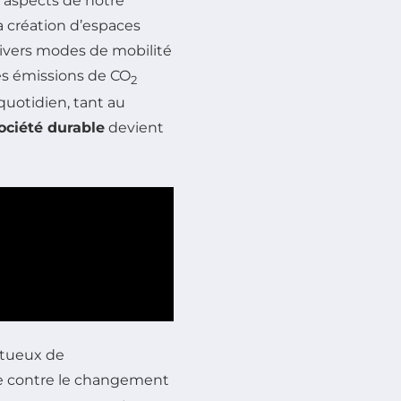
s aspects de notre
 la création d’espaces
ivers modes de mobilité
es émissions de CO
2
quotidien, tant au
ociété durable
devient
ctueux de
te contre le changement