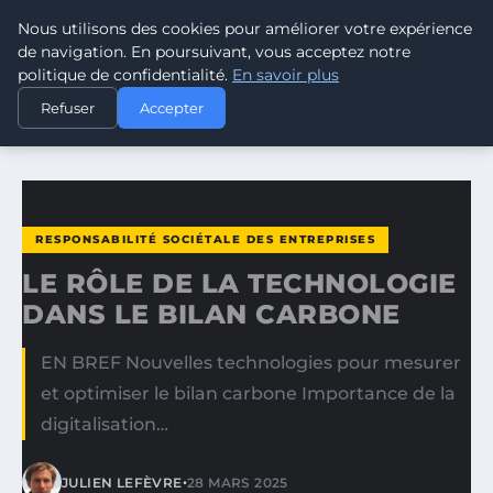
Nous utilisons des cookies pour améliorer votre expérience
CLIMATE RESPONSE BLOG
de navigation. En poursuivant, vous acceptez notre
politique de confidentialité.
En savoir plus
ACCUEIL
RESPONSABILITÉ SOCIÉTALE DES ENTREPRISES
Refuser
Accepter
LE RÔLE DE LA TECHNOLOGIE DANS LE BILAN CARBONE
RESPONSABILITÉ SOCIÉTALE DES ENTREPRISES
LE RÔLE DE LA TECHNOLOGIE
DANS LE BILAN CARBONE
EN BREF Nouvelles technologies pour mesurer
et optimiser le bilan carbone Importance de la
digitalisation…
•
JULIEN LEFÈVRE
28 MARS 2025