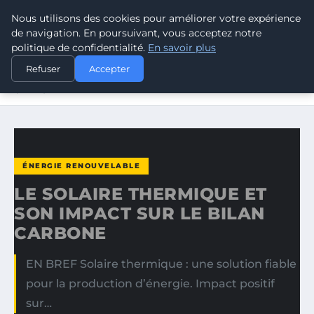
Nous utilisons des cookies pour améliorer votre expérience
CLIMATE RESPONSE BLOG
de navigation. En poursuivant, vous acceptez notre
politique de confidentialité.
En savoir plus
ACCUEIL
ÉNERGIE RENOUVELABLE
Refuser
Accepter
LE SOLAIRE THERMIQUE ET SON IMPACT SUR LE BILAN
CARBONE
ÉNERGIE RENOUVELABLE
LE SOLAIRE THERMIQUE ET
SON IMPACT SUR LE BILAN
CARBONE
EN BREF Solaire thermique : une solution fiable
pour la production d’énergie. Impact positif
sur…