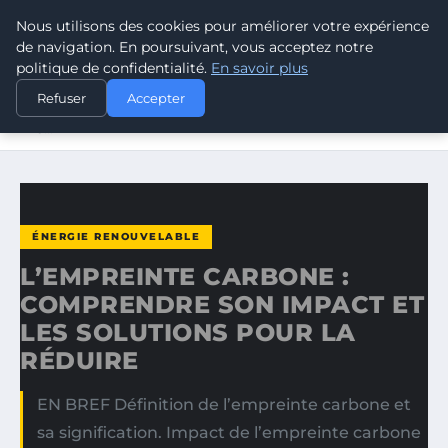
Nous utilisons des cookies pour améliorer votre expérience
CLIMATE RESPONSE BLOG
de navigation. En poursuivant, vous acceptez notre
politique de confidentialité.
En savoir plus
ACCUEIL
ÉNERGIE RENOUVELABLE
Refuser
Accepter
L’EMPREINTE CARBONE : COMPRENDRE SON IMPACT ET
LES…
ÉNERGIE RENOUVELABLE
L’EMPREINTE CARBONE :
COMPRENDRE SON IMPACT ET
LES SOLUTIONS POUR LA
RÉDUIRE
EN BREF Définition de l’empreinte carbone et
sa signification. Impact de l’empreinte carbone