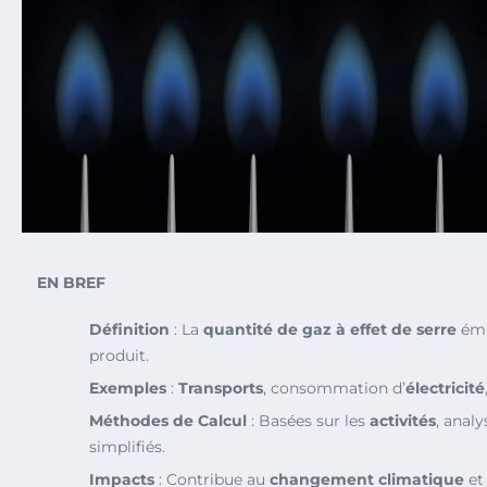
EN BREF
Définition
: La
quantité de gaz à effet de serre
émi
produit.
Exemples
:
Transports
, consommation d’
électricité
Méthodes de Calcul
: Basées sur les
activités
, anal
simplifiés.
Impacts
: Contribue au
changement climatique
et