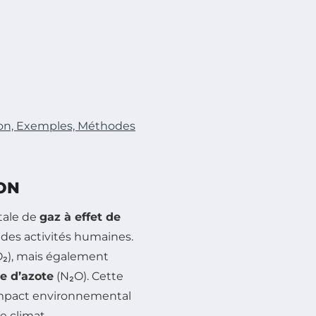
ion, Exemples, Méthodes
ION
tale de
gaz à effet de
des activités humaines.
₂), mais également
e d’azote
(N₂O). Cette
’impact environnemental
e climat.