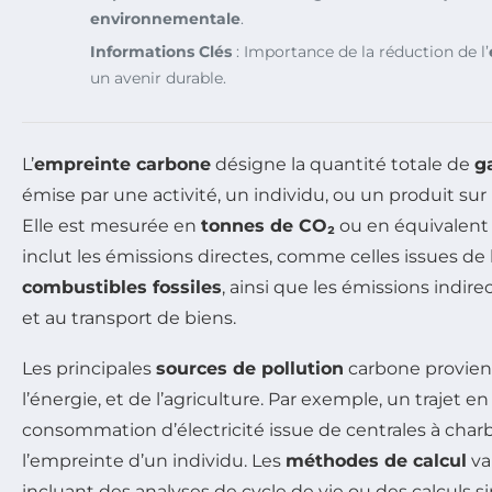
environnementale
.
Informations Clés
: Importance de la réduction de l’
un avenir durable.
L’
empreinte carbone
désigne la quantité totale de
g
émise par une activité, un individu, ou un produit su
Elle est mesurée en
tonnes de CO₂
ou en équivalent
inclut les émissions directes, comme celles issues d
combustibles fossiles
, ainsi que les émissions indire
et au transport de biens.
Les principales
sources de pollution
carbone provien
l’énergie, et de l’agriculture. Par exemple, un trajet en
consommation d’électricité issue de centrales à ch
l’empreinte d’un individu. Les
méthodes de calcul
va
incluant des analyses de cycle de vie ou des calculs si