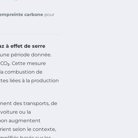
empreinte carbone
pour
az à effet de serre
r une période donnée.
 CO₂. Cette mesure
e la combustion de
ctes liées à la production
nent des transports, de
 voiture ou la
arbon augmentent
rient selon le contexte,
mplifiés basés sur les