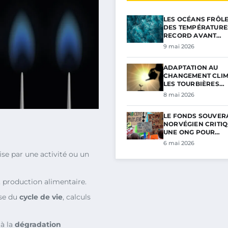
LES OCÉANS FRÔL
DES TEMPÉRATURE
RECORD AVANT…
9 mai 2026
ADAPTATION AU
CHANGEMENT CLIM
LES TOURBIÈRES…
8 mai 2026
LE FONDS SOUVER
NORVÉGIEN CRITIQ
UNE ONG POUR…
6 mai 2026
se par une activité ou un
, production alimentaire.
yse du
cycle de vie
, calculs
 à la
dégradation