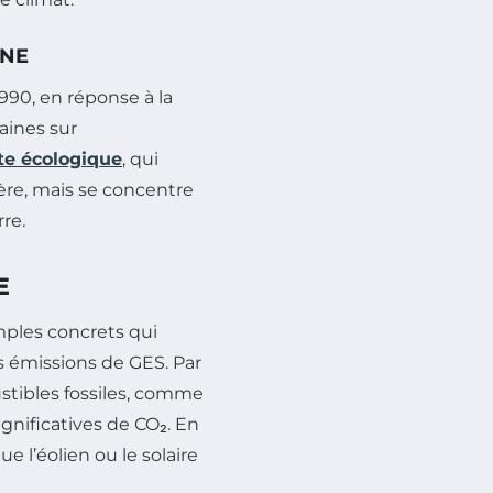
ONE
990, en réponse à la
aines sur
e écologique
, qui
ère, mais se concentre
re.
E
ples concrets qui
s émissions de GES. Par
ustibles fossiles, comme
ignificatives de CO₂. En
e l’éolien ou le solaire