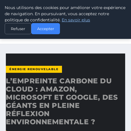
Nous utilisons des cookies pour améliorer votre expérience
CLIMATE RESPONSE BLOG
de navigation. En poursuivant, vous acceptez notre
politique de confidentialité.
En savoir plus
ACCUEIL
ÉNERGIE RENOUVELABLE
Refuser
Accepter
L’EMPREINTE CARBONE DU CLOUD : AMAZON, MICROSOFT
ET…
ÉNERGIE RENOUVELABLE
L’EMPREINTE CARBONE DU
CLOUD : AMAZON,
MICROSOFT ET GOOGLE, DES
GÉANTS EN PLEINE
RÉFLEXION
ENVIRONNEMENTALE ?