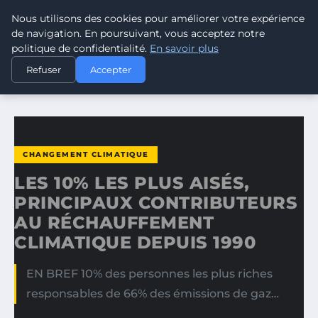
Nous utilisons des cookies pour améliorer votre expérience
CLIMATE RESPONSE BLOG
de navigation. En poursuivant, vous acceptez notre
politique de confidentialité.
En savoir plus
ACCUEIL
CHANGEMENT CLIMATIQUE
Refuser
Accepter
LES 10% LES PLUS AISÉS, PRINCIPAUX CONTRIBUTEURS AU…
CHANGEMENT CLIMATIQUE
LES 10% LES PLUS AISÉS,
PRINCIPAUX CONTRIBUTEURS
AU RÉCHAUFFEMENT
CLIMATIQUE DEPUIS 1990
EN BREF 10% des personnes les plus riches
responsables de 66% des émissions de gaz…