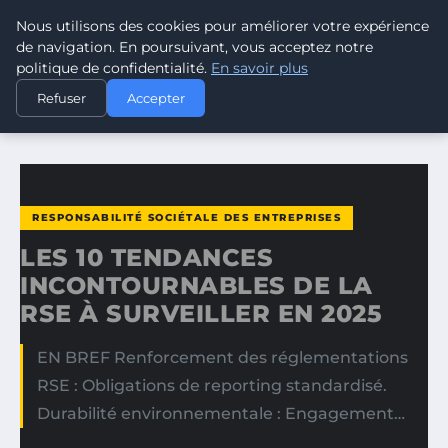
Nous utilisons des cookies pour améliorer votre expérience
CLIMATE RESPONSE BLOG
de navigation. En poursuivant, vous acceptez notre
politique de confidentialité.
En savoir plus
ACCUEIL
RESPONSABILITÉ SOCIÉTALE DES ENTREPRISES
Refuser
Accepter
LES 10 TENDANCES INCONTOURNABLES DE LA RSE À…
RESPONSABILITÉ SOCIÉTALE DES ENTREPRISES
LES 10 TENDANCES
INCONTOURNABLES DE LA
RSE À SURVEILLER EN 2025
EN BREF Renforcement des réglementations
RSE : Obligations de reporting standardisé.
Durabilité environnementale : Engagement…