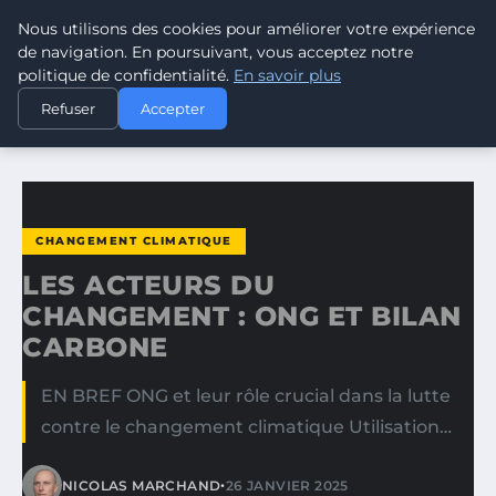
Nous utilisons des cookies pour améliorer votre expérience
CLIMATE RESPONSE BLOG
de navigation. En poursuivant, vous acceptez notre
politique de confidentialité.
En savoir plus
ACCUEIL
CHANGEMENT CLIMATIQUE
Refuser
Accepter
LES ACTEURS DU CHANGEMENT : ONG ET BILAN CARBONE
CHANGEMENT CLIMATIQUE
LES ACTEURS DU
CHANGEMENT : ONG ET BILAN
CARBONE
EN BREF ONG et leur rôle crucial dans la lutte
contre le changement climatique Utilisation…
•
NICOLAS MARCHAND
26 JANVIER 2025