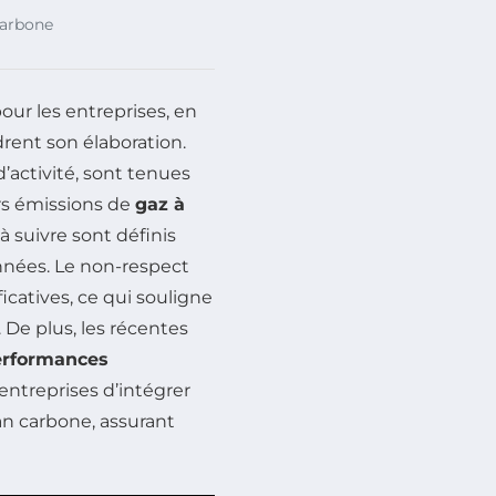
carbone
our les entreprises, en
drent son élaboration.
d’activité, sont tenues
urs émissions de
gaz à
à suivre sont définis
onnées. Le non-respect
ficatives, ce qui souligne
De plus, les récentes
erformances
 entreprises d’intégrer
an carbone, assurant