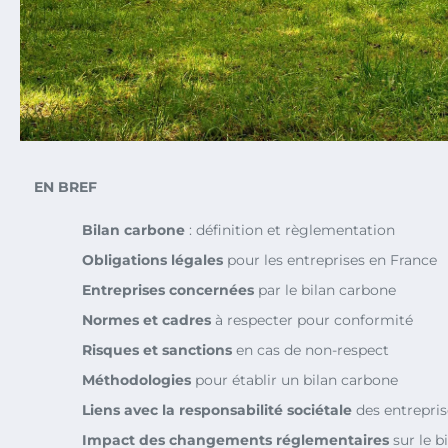
EN BREF
Bilan carbone
: définition et règlementation
Obligations légales
pour les entreprises en France
Entreprises concernées
par le bilan carbone
Normes et cadres
à respecter pour conformité
Risques et sanctions
en cas de non-respect
Méthodologies
pour établir un bilan carbone
Liens avec la responsabilité sociétale
des entrepris
Impact des changements réglementaires
sur le b