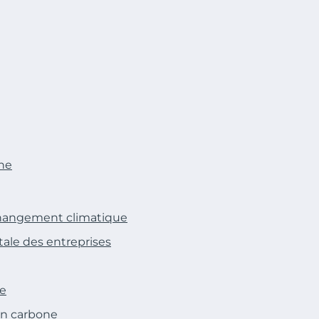
one
e changement climatique
tale des entreprises
se
lan carbone