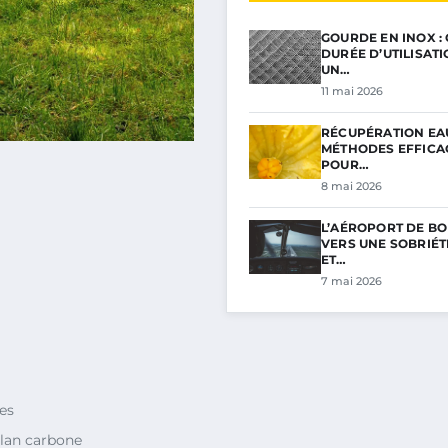
GOURDE EN INOX :
DURÉE D’UTILISAT
UN…
11 mai 2026
RÉCUPÉRATION EAU
MÉTHODES EFFICA
POUR…
8 mai 2026
L’AÉROPORT DE BO
VERS UNE SOBRIÉ
ET…
7 mai 2026
es
ilan carbone