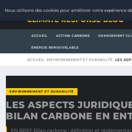
VENDREDI 7 AOÛT 2026
Nous utilisons des cookies pour améliorer votre expérience de
CLIMATE RESPONSE BLOG
ACCUEIL
ACTION CARBONE
CHANGEMENT CL
ÉNERGIE RENOUVELABLE
ACCUEIL
ENVIRONNEMENT ET DURABILITÉ
LES ASP
ENVIRONNEMENT ET DURABILITÉ
LES ASPECTS JURIDIQU
BILAN CARBONE EN EN
EN BREF Bilan carbone : définition et règlementat