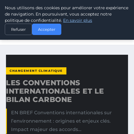
Nous utilisons des cookies pour améliorer votre expérience
CLIMATE RESPONSE BLOG
de navigation. En poursuivant, vous acceptez notre
politique de confidentialité.
En savoir plus
ACCUEIL
CHANGEMENT CLIMATIQUE
Refuser
Accepter
LES CONVENTIONS INTERNATIONALES ET LE BILAN
CARBONE
CHANGEMENT CLIMATIQUE
LES CONVENTIONS
INTERNATIONALES ET LE
BILAN CARBONE
EN BREF Conventions internationales sur
l’environnement : origines et enjeux clés.
Impact majeur des accords…