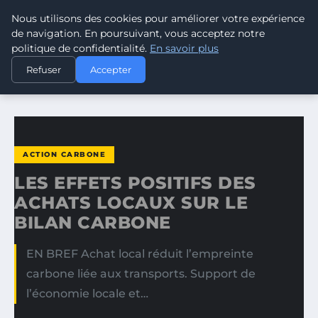
Nous utilisons des cookies pour améliorer votre expérience
CLIMATE RESPONSE BLOG
de navigation. En poursuivant, vous acceptez notre
politique de confidentialité.
En savoir plus
ACCUEIL
ACTION CARBONE
Refuser
Accepter
LES EFFETS POSITIFS DES ACHATS LOCAUX SUR LE BILAN…
ACTION CARBONE
LES EFFETS POSITIFS DES
ACHATS LOCAUX SUR LE
BILAN CARBONE
EN BREF Achat local réduit l’empreinte
carbone liée aux transports. Support de
l’économie locale et…