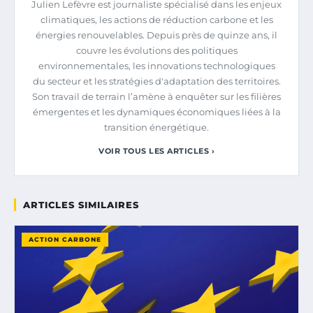
Julien Lefèvre est journaliste spécialisé dans les enjeux
climatiques, les actions de réduction carbone et les
énergies renouvelables. Depuis près de quinze ans, il
couvre les évolutions des politiques
environnementales, les innovations technologiques
du secteur et les stratégies d'adaptation des territoires.
Son travail de terrain l’amène à enquêter sur les filières
émergentes et les dynamiques économiques liées à la
transition énergétique.
VOIR TOUS LES ARTICLES ›
ARTICLES SIMILAIRES
ACTION CARBONE