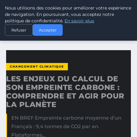
Nous utilisons des cookies pour améliorer votre expérience
CLIMATE RESPONSE BLOG
de navigation. En poursuivant, vous acceptez notre
politique de confidentialité.
En savoir plus
ACCUEIL
CHANGEMENT CLIMATIQUE
Refuser
Accepter
LES ENJEUX DU CALCUL DE SON EMPREINTE CARBONE…
CHANGEMENT CLIMATIQUE
LES ENJEUX DU CALCUL DE
SON EMPREINTE CARBONE :
COMPRENDRE ET AGIR POUR
LA PLANÈTE
EN BREF Empreinte carbone moyenne d’un
Français : 9,4 tonnes de CO2 par an.
Plateformes…