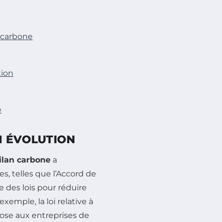
n carbone
tion
e
N ÉVOLUTION
ilan carbone
a
s, telles que l’Accord de
 des lois pour réduire
exemple, la loi relative à
pose aux entreprises de