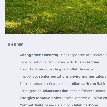
EN BREF
Changement climatique
et responsabilité sociétal
Sensibilisation à l’importance du
bilan carbone
Suivi des
émissions de gaz à effet de serre
Impact des
réglementations environnementales
s
Transparence et nécessité d’un
bilan carbone
fiable
Stratégies de
décarbonation
dans différents secteu
Énergies renouvelables
et amélioration du
bilan c
Compétitivité
basée sur un bon
bilan carbone