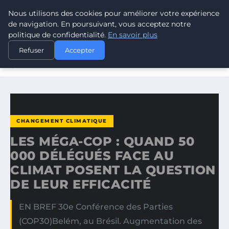
Nous utilisons des cookies pour améliorer votre expérience
CLIMATE RESPONSE BLOG
de navigation. En poursuivant, vous acceptez notre
politique de confidentialité.
En savoir plus
ACCUEIL
CHANGEMENT CLIMATIQUE
Refuser
Accepter
LES MÉGA-COP : QUAND 50 000 DÉLÉGUÉS FACE AU
CLIMAT…
CHANGEMENT CLIMATIQUE
LES MÉGA-COP : QUAND 50
000 DÉLÉGUÉS FACE AU
CLIMAT POSENT LA QUESTION
DE LEUR EFFICACITÉ
EN BREF 30e Conférence des Parties
(COP30)Belém, au Brésil. Augmentation des