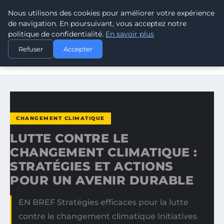
Nous utilisons des cookies pour améliorer votre expérience
CLIMATE RESPONSE BLOG
de navigation. En poursuivant, vous acceptez notre
politique de confidentialité.
En savoir plus
ACCUEIL
CHANGEMENT CLIMATIQUE
Refuser
Accepter
LUTTE CONTRE LE CHANGEMENT CLIMATIQUE : STRATÉGIES
ET…
CHANGEMENT CLIMATIQUE
LUTTE CONTRE LE
CHANGEMENT CLIMATIQUE :
STRATÉGIES ET ACTIONS
POUR UN AVENIR DURABLE
EN BREF Stratégies efficaces pour la lutte
contre le changement climatique Initiatives