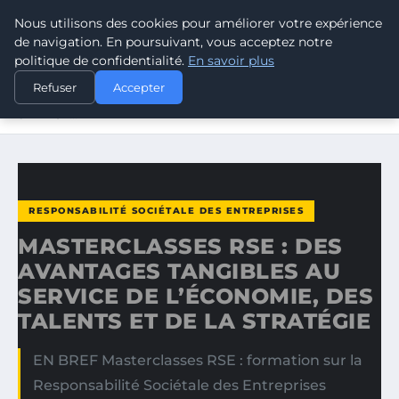
Nous utilisons des cookies pour améliorer votre expérience
CLIMATE RESPONSE BLOG
de navigation. En poursuivant, vous acceptez notre
politique de confidentialité.
En savoir plus
ACCUEIL
RESPONSABILITÉ SOCIÉTALE DES ENTREPRISES
Refuser
Accepter
MASTERCLASSES RSE : DES AVANTAGES TANGIBLES AU
SERVICE…
RESPONSABILITÉ SOCIÉTALE DES ENTREPRISES
MASTERCLASSES RSE : DES
AVANTAGES TANGIBLES AU
SERVICE DE L’ÉCONOMIE, DES
TALENTS ET DE LA STRATÉGIE
EN BREF Masterclasses RSE : formation sur la
Responsabilité Sociétale des Entreprises