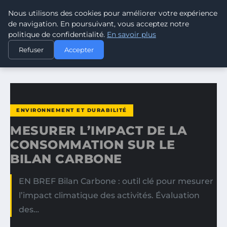
Nous utilisons des cookies pour améliorer votre expérience
CLIMATE RESPONSE BLOG
de navigation. En poursuivant, vous acceptez notre
politique de confidentialité.
En savoir plus
ACCUEIL
ENVIRONNEMENT ET DURABILITÉ
Refuser
Accepter
MESURER L’IMPACT DE LA CONSOMMATION SUR LE BILAN…
ENVIRONNEMENT ET DURABILITÉ
MESURER L’IMPACT DE LA
CONSOMMATION SUR LE
BILAN CARBONE
EN BREF Bilan Carbone : outil clé pour mesurer
l’impact climatique des activités. Évaluation
des…