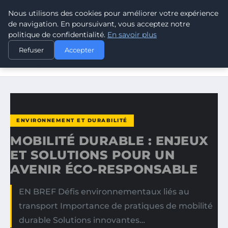
Nous utilisons des cookies pour améliorer votre expérience
CLIMATE RESPONSE BLOG
de navigation. En poursuivant, vous acceptez notre
politique de confidentialité.
En savoir plus
ACCUEIL
ENVIRONNEMENT ET DURABILITÉ
Refuser
Accepter
MOBILITÉ DURABLE : ENJEUX ET SOLUTIONS POUR UN
AVENIR…
ENVIRONNEMENT ET DURABILITÉ
MOBILITÉ DURABLE : ENJEUX
ET SOLUTIONS POUR UN
AVENIR ÉCO-RESPONSABLE
EN BREF Défis environnementaux liés au
transport Importance de pratiques de mobilité
durable Solutions innovantes…