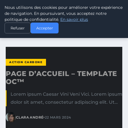
Nous utilisons des cookies pour améliorer votre expérience
CLIMATE RESPONSE BLOG
de navigation. En poursuivant, vous acceptez notre
politique de confidentialité.
En savoir plus
ACCUEIL
ACTION CARBONE
Refuser
Accepter
PAGE D’ACCUEIL – TEMPLATE OC™
ACTION CARBONE
PAGE D’ACCUEIL – TEMPLATE
OC™
Lorem ipsum Caesar Vini Veni Vici. Lorem ipsum
dolor sit amet, consectetur adipiscing elit. Ut…
•
CLARA ANDRÉ
22 MARS 2024