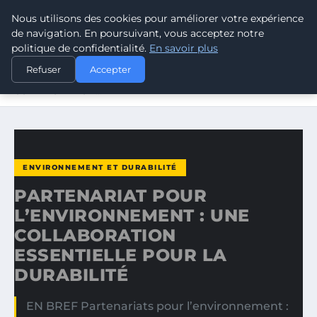
Nous utilisons des cookies pour améliorer votre expérience
CLIMATE RESPONSE BLOG
de navigation. En poursuivant, vous acceptez notre
politique de confidentialité.
En savoir plus
ACCUEIL
ENVIRONNEMENT ET DURABILITÉ
Refuser
Accepter
PARTENARIAT POUR L’ENVIRONNEMENT : UNE
COLLABORATION…
ENVIRONNEMENT ET DURABILITÉ
PARTENARIAT POUR
L’ENVIRONNEMENT : UNE
COLLABORATION
ESSENTIELLE POUR LA
DURABILITÉ
EN BREF Partenariats pour l’environnement :