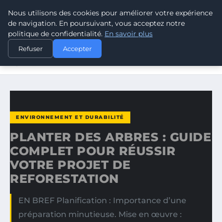
Nous utilisons des cookies pour améliorer votre expérience
CLIMATE RESPONSE BLOG
de navigation. En poursuivant, vous acceptez notre
politique de confidentialité.
En savoir plus
ACCUEIL
ENVIRONNEMENT ET DURABILITÉ
Refuser
Accepter
PLANTER DES ARBRES : GUIDE COMPLET POUR RÉUSSIR
VOTRE…
ENVIRONNEMENT ET DURABILITÉ
PLANTER DES ARBRES : GUIDE
COMPLET POUR RÉUSSIR
VOTRE PROJET DE
REFORESTATION
EN BREF Planification : Importance d’une
préparation minutieuse. Mise en œuvre :