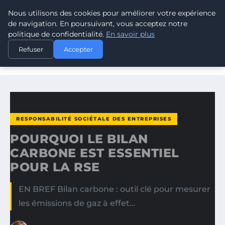
Nous utilisons des cookies pour améliorer votre expérience
CLIMATE RESPONSE BLOG
de navigation. En poursuivant, vous acceptez notre
politique de confidentialité.
En savoir plus
ACCUEIL
RESPONSABILITÉ SOCIÉTALE DES ENTREPRISES
Refuser
Accepter
POURQUOI LE BILAN CARBONE EST ESSENTIEL POUR LA
RSE
RESPONSABILITÉ SOCIÉTALE DES ENTREPRISES
POURQUOI LE BILAN
CARBONE EST ESSENTIEL
POUR LA RSE
EN BREF Bilan carbone : outil clé pour mesurer
les émissions de gaz à effet…