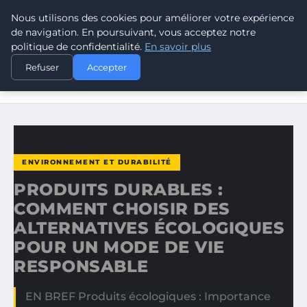
Nous utilisons des cookies pour améliorer votre expérience
CLIMATE RESPONSE BLOG
de navigation. En poursuivant, vous acceptez notre
politique de confidentialité.
En savoir plus
ACCUEIL
ENVIRONNEMENT ET DURABILITÉ
Refuser
Accepter
PRODUITS DURABLES : COMMENT CHOISIR DES
ALTERNATIVES…
ENVIRONNEMENT ET DURABILITÉ
PRODUITS DURABLES :
COMMENT CHOISIR DES
ALTERNATIVES ÉCOLOGIQUES
POUR UN MODE DE VIE
RESPONSABLE
EN BREF Produits écologiques : Importance