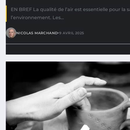
EN BREF La qualité de l’air est essentielle pour la
l’environnement. Les…
•
NICOLAS MARCHAND
9 AVRIL 2025