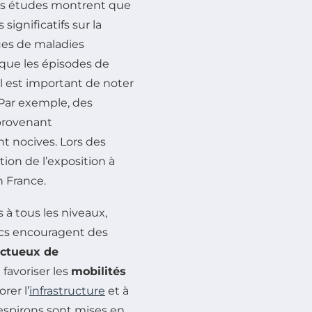
des études montrent que
 significatifs sur la
es de maladies
 que les épisodes de
l est important de noter
 Par exemple, des
 provenant
nt nocives. Lors des
ion de l’exposition à
 France.
 à tous les niveaux,
lics encouragent des
ectueux de
 favoriser les
mobilités
rer l’
infrastructure
et à
 respirons sont mises en