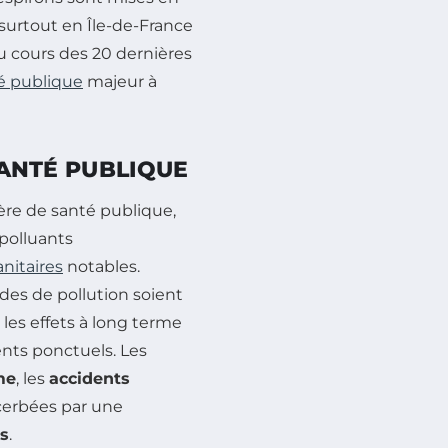
 surtout en Île-de-France
au cours des 20 dernières
é publique
majeur à
 SANTÉ PUBLIQUE
re de santé publique,
polluants
anitaires
notables.
des de pollution soient
 les effets à long terme
ents ponctuels. Les
me
, les
accidents
cerbées par une
ts
.