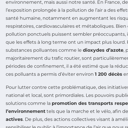
environnement, mais aussi notre santé. En France, 
l’exposition prolongée à la pollution de l’air a des effets
santé humaine, notamment en augmentant les risqu
respiratoires, cardiovasculaires et métaboliques. Bien
pollution ponctuels puissent sembler préoccupants, i
que les effets à long terme ont un impact plus lourd.
substances polluantes comme le
dioxydes d’azote
,
majoritairement du trafic routier, sont particulièreme
périodes de confinement, il a été estimé que la réduct
ces polluants a permis d’éviter environ
1 200 décès
en
Pour lutter contre cette problématique, des initiatives
national et local, sont primordiales. Les pouvoirs pub
solutions comme la
promotion des transports resp
l’environnement
tels que la marche et le vélo, afin de
actives
. De plus, des actions collectives visant à amélio
sensibiliser le public à l’importance de l’air que nous