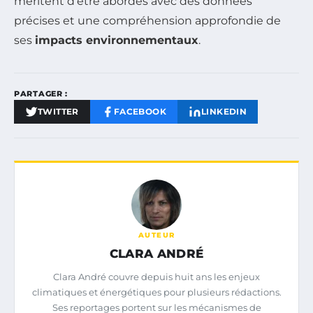
méritent d’être abordés avec des données
précises et une compréhension approfondie de
ses
impacts environnementaux
.
PARTAGER :
TWITTER
FACEBOOK
LINKEDIN
AUTEUR
CLARA ANDRÉ
Clara André couvre depuis huit ans les enjeux
climatiques et énergétiques pour plusieurs rédactions.
Ses reportages portent sur les mécanismes de