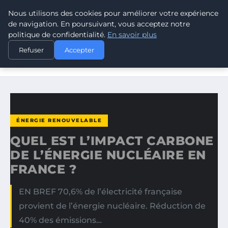
Nous utilisons des cookies pour améliorer votre expérience
CLIMATE RESPONSE BLOG
de navigation. En poursuivant, vous acceptez notre
politique de confidentialité.
En savoir plus
ACCUEIL
ÉNERGIE RENOUVELABLE
Refuser
Accepter
QUEL EST L’IMPACT CARBONE DE L’ÉNERGIE NUCLÉAIRE
EN…
ÉNERGIE RENOUVELABLE
QUEL EST L’IMPACT CARBONE
DE L’ÉNERGIE NUCLÉAIRE EN
FRANCE ?
EN BREF 70,6% de l’électricité française
provient de l’énergie nucléaire. Réduction de
40% des émis­sions…