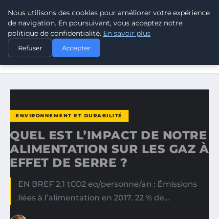
Nous utilisons des cookies pour améliorer votre expérience
CLIMATE RESPONSE BLOG
de navigation. En poursuivant, vous acceptez notre
politique de confidentialité.
En savoir plus
ACCUEIL
ENVIRONNEMENT ET DURABILITÉ
Refuser
Accepter
QUEL EST L’IMPACT DE NOTRE ALIMENTATION SUR LES GAZ
À…
ENVIRONNEMENT ET DURABILITÉ
QUEL EST L’IMPACT DE NOTRE
ALIMENTATION SUR LES GAZ À
EFFET DE SERRE ?
EN BREF 2,1 tCO2 eq/personne/an : Émissions
liées à l’alimentation en 2017. 22 % de…