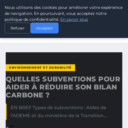
Nous utilisons des cookies pour améliorer votre expérience
CLIMATE RESPONSE BLOG
de navigation. En poursuivant, vous acceptez notre
politique de confidentialité.
En savoir plus
ACCUEIL
ENVIRONNEMENT ET DURABILITÉ
Refuser
Accepter
QUELLES SUBVENTIONS POUR AIDER À RÉDUIRE SON
BILAN…
ENVIRONNEMENT ET DURABILITÉ
QUELLES SUBVENTIONS POUR
AIDER À RÉDUIRE SON BILAN
CARBONE ?
EN BREF Types de subventions : Aides de
l’ADEME et du ministère de la Transition…