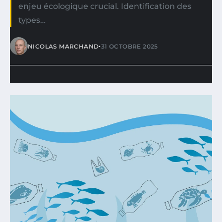
enjeu écologique crucial. Identification des
types…
•
NICOLAS MARCHAND
31 OCTOBRE 2025