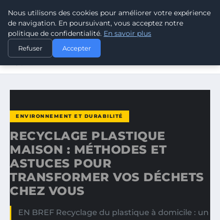
Nous utilisons des cookies pour améliorer votre expérience
CLIMATE RESPONSE BLOG
de navigation. En poursuivant, vous acceptez notre
politique de confidentialité.
En savoir plus
ACCUEIL
ENVIRONNEMENT ET DURABILITÉ
Refuser
Accepter
RECYCLAGE PLASTIQUE MAISON : MÉTHODES ET ASTUCES
POUR…
ENVIRONNEMENT ET DURABILITÉ
RECYCLAGE PLASTIQUE
MAISON : MÉTHODES ET
ASTUCES POUR
TRANSFORMER VOS DÉCHETS
CHEZ VOUS
EN BREF Recyclage du plastique à domicile : un