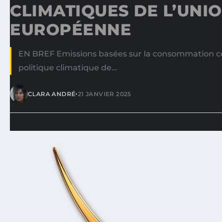
CLIMATIQUES DE L’UNI
EUROPÉENNE
EN BREF Emissions basées sur la consommation c
politique climatique de…
•
CLARA ANDRÉ
21 JANVIER 2025