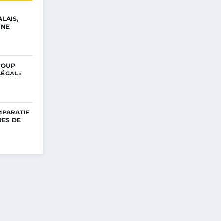
ALAIS,
NNE
COUP
ÉGAL :
OMPARATIF
RES DE