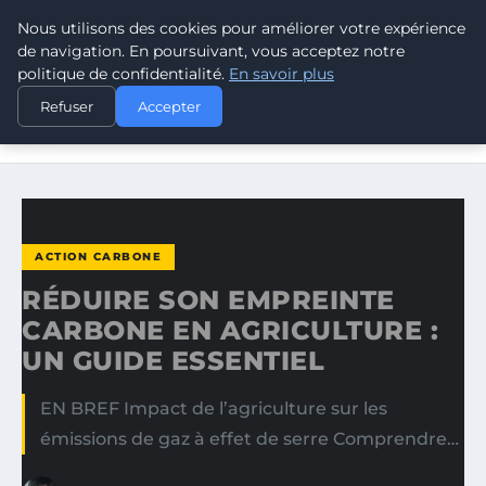
Nous utilisons des cookies pour améliorer votre expérience
CLIMATE RESPONSE BLOG
de navigation. En poursuivant, vous acceptez notre
politique de confidentialité.
En savoir plus
ACCUEIL
ACTION CARBONE
Refuser
Accepter
RÉDUIRE SON EMPREINTE CARBONE EN AGRICULTURE :
UN…
ACTION CARBONE
RÉDUIRE SON EMPREINTE
CARBONE EN AGRICULTURE :
UN GUIDE ESSENTIEL
EN BREF Impact de l’agriculture sur les
émissions de gaz à effet de serre Comprendre…