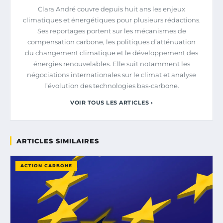
Clara André couvre depuis huit ans les enjeux
climatiques et énergétiques pour plusieurs rédactions.
Ses reportages portent sur les mécanismes de
compensation carbone, les politiques d’atténuation
du changement climatique et le développement des
énergies renouvelables. Elle suit notamment les
négociations internationales sur le climat et analyse
l’évolution des technologies bas-carbone.
VOIR TOUS LES ARTICLES ›
ARTICLES SIMILAIRES
ACTION CARBONE