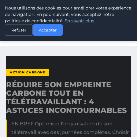
Nous utilisons des cookies pour améliorer votre expérience
CLIMATE RESPONSE BLOG
de navigation. En poursuivant, vous acceptez notre
politique de confidentialité.
En savoir plus
ACCUEIL
ACTION CARBONE
Refuser
Accepter
RÉDUIRE SON EMPREINTE CARBONE TOUT EN
TÉLÉTRAVAILLANT…
ACTION CARBONE
RÉDUIRE SON EMPREINTE
CARBONE TOUT EN
TÉLÉTRAVAILLANT : 4
ASTUCES INCONTOURNABLES
EN BREF Optimiser l’organisation de son
télétravail avec des journées complètes. Choisir