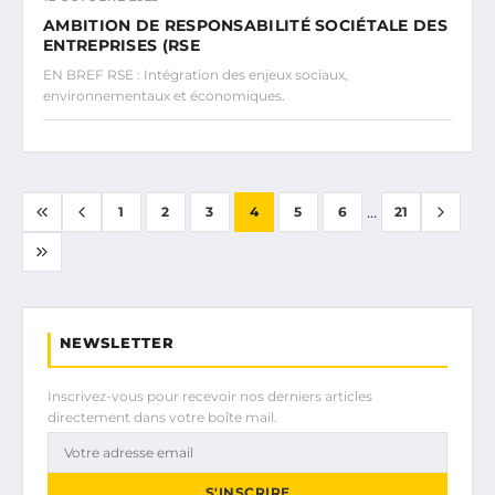
AMBITION DE RESPONSABILITÉ SOCIÉTALE DES
ENTREPRISES (RSE
EN BREF RSE : Intégration des enjeux sociaux,
environnementaux et économiques.
...
1
2
3
4
5
6
21
NEWSLETTER
Inscrivez-vous pour recevoir nos derniers articles
directement dans votre boîte mail.
S'INSCRIRE