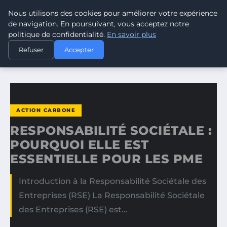
Nous utilisons des cookies pour améliorer votre expérience
CLIMATE RESPONSE BLOG
de navigation. En poursuivant, vous acceptez notre
politique de confidentialité.
En savoir plus
ACCUEIL
ACTION CARBONE
Refuser
Accepter
RESPONSABILITÉ SOCIÉTALE : POURQUOI ELLE EST…
ACTION CARBONE
RESPONSABILITÉ SOCIÉTALE :
POURQUOI ELLE EST
ESSENTIELLE POUR LES PME
Introduction à la Responsabilité Sociétale des
Entreprises (RSE) La Responsabilité Sociétale
des Entreprises (RSE) est…