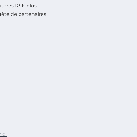
ritères RSE plus
uête de partenaires
iel