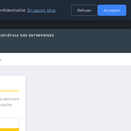
CONTACT
nfidentialité.
En savoir plus
Refuser
Accepter
SOCIÉTALE DES ENTREPRISES
…
os derniers
e boîte