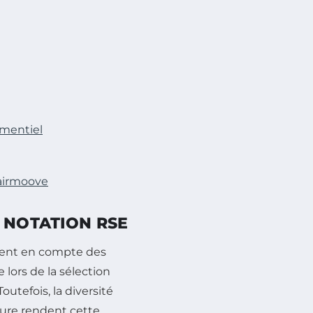
ementiel
Fairmoove
 NOTATION RSE
nent en compte des
lors de la sélection
utefois, la diversité
sure rendent cette