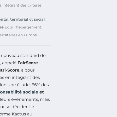
 intégrant des critères
ntal
,
territorial
et
social
.
re
pour l’hébergement.
restataires en Europe.
n nouveau standard de
, appelé
FairScore
tri-Score
, a pour
ires en intégrant des
Selon une étude, 66% des
onsabilité sociale
et
r leurs événements, mais
our se décider. Le
eforme Kactus au