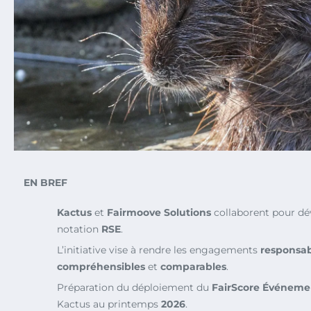
EN BREF
Kactus
et
Fairmoove Solutions
collaborent pour dé
notation
RSE
.
L’initiative vise à rendre les engagements
responsab
compréhensibles
et
comparables
.
Préparation du déploiement du
FairScore Événeme
Kactus au printemps
2026
.