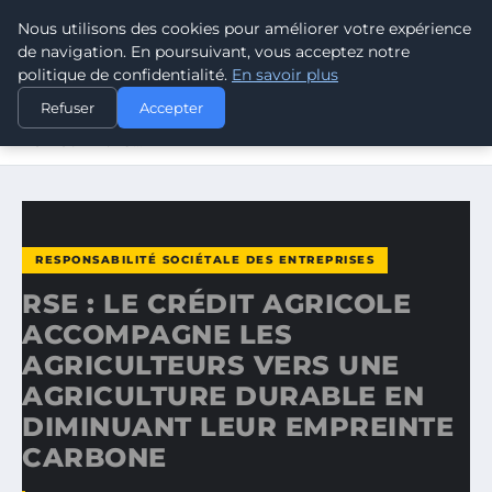
Nous utilisons des cookies pour améliorer votre expérience
CLIMATE RESPONSE BLOG
de navigation. En poursuivant, vous acceptez notre
politique de confidentialité.
En savoir plus
ACCUEIL
RESPONSABILITÉ SOCIÉTALE DES ENTREPRISES
Refuser
Accepter
RSE : LE CRÉDIT AGRICOLE ACCOMPAGNE LES
AGRICULTEURS…
RESPONSABILITÉ SOCIÉTALE DES ENTREPRISES
RSE : LE CRÉDIT AGRICOLE
ACCOMPAGNE LES
AGRICULTEURS VERS UNE
AGRICULTURE DURABLE EN
DIMINUANT LEUR EMPREINTE
CARBONE