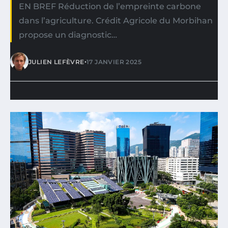
EN BREF Réduction de l’empreinte carbone
dans l’agriculture. Crédit Agricole du Morbihan
propose un diagnostic…
•
JULIEN LEFÈVRE
17 JANVIER 2025