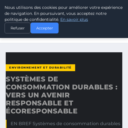
Nous utilisons des cookies pour améliorer votre expérience
CLIMATE RESPONSE BLOG
de navigation. En poursuivant, vous acceptez notre
politique de confidentialité.
En savoir plus
ACCUEIL
ENVIRONNEMENT ET DURABILITÉ
Refuser
Accepter
SYSTÈMES DE CONSOMMATION DURABLES : VERS UN
AVENIR…
ENVIRONNEMENT ET DURABILITÉ
SYSTÈMES DE
CONSOMMATION DURABLES :
VERS UN AVENIR
RESPONSABLE ET
ÉCORESPONSABLE
EN BREF Systèmes de consommation durables