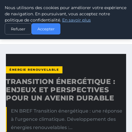
Nous utilisons des cookies pour améliorer votre expérience
CLIMATE RESPONSE BLOG
de navigation. En poursuivant, vous acceptez notre
politique de confidentialité.
En savoir plus
ACCUEIL
ÉNERGIE RENOUVELABLE
Refuser
Accepter
TRANSITION ÉNERGÉTIQUE : ENJEUX ET PERSPECTIVES
POUR…
ÉNERGIE RENOUVELABLE
TRANSITION ÉNERGÉTIQUE :
ENJEUX ET PERSPECTIVES
POUR UN AVENIR DURABLE
EN BREF Transition énergétique : une réponse
à l’urgence climatique. Développement des
énergies renouvelables :…