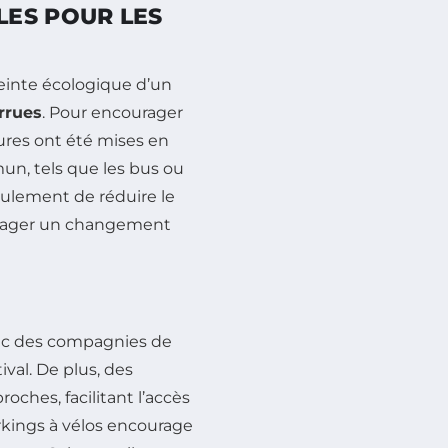
ES POUR LES
einte écologique d’un
rrues
. Pour encourager
ures ont été mises en
mmun, tels que les bus ou
seulement de réduire le
ourager un changement
vec des compagnies de
tival. De plus, des
oches, facilitant l’accès
arkings à vélos encourage