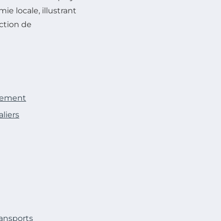
ie locale, illustrant
ection de
nnement
liers
ransports