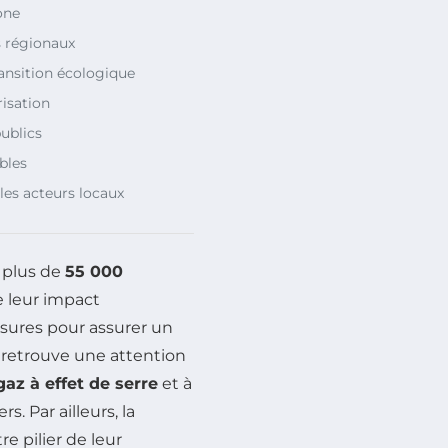
one
s régionaux
ansition écologique
risation
publics
bles
les acteurs locaux
 plus de
55 000
e leur impact
sures pour assurer un
on retrouve une attention
az à effet de serre
et à
rs. Par ailleurs, la
e pilier de leur