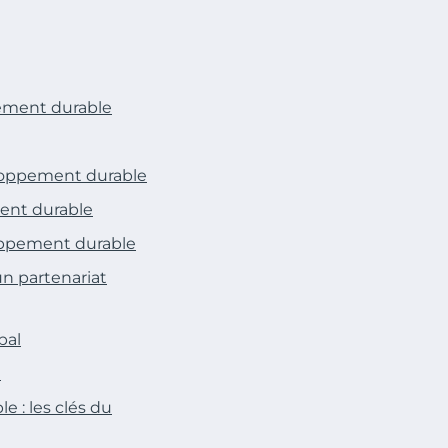
pement durable
eloppement durable
ment durable
loppement durable
un partenariat
bal
e
 : les clés du