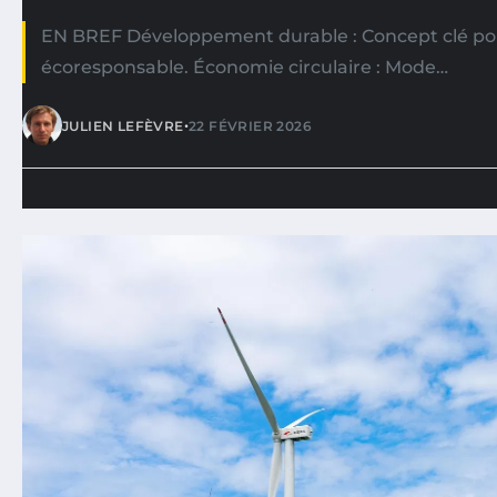
EN BREF Développement durable : Concept clé po
écoresponsable. Économie circulaire : Mode…
•
JULIEN LEFÈVRE
22 FÉVRIER 2026