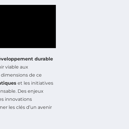
éveloppement durable
r viable aux
es dimensions de ce
atiques
et les initiatives
onsable. Des enjeux
es innovations
r les clés d’un avenir