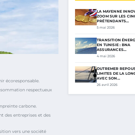
LA MAYENNE INNOV
ZOOM SUR LES CIN
PRÉTENDANTS…
5 mai 2026
TRANSITION ÉNER
EN TUNISIE : BNA
ASSURANCES…
4 mai 2026
OUTREMER REPOUS
LIMITES DE LA LON
AVEC SON…
nir écoresponsable.
26 avril 2026
onsommation respectueux
empreinte carbone.
t des entreprises et des
nsition vers une société