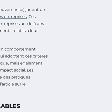
ouvernance) jouent un
es entreprises
. Ces
ntreprises au-delà des
ents relatifs à leur
er un comportement
qui adoptent ces critères
rque, mais également
impact social. Les
e des pratiques
article sur
le
LABLES