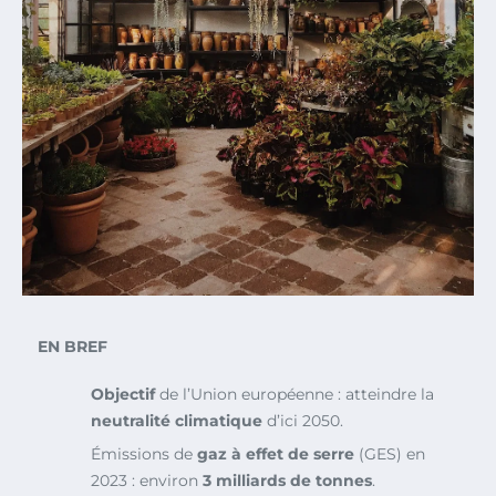
EN BREF
Objectif
de l’Union européenne : atteindre la
neutralité climatique
d’ici 2050.
Émissions de
gaz à effet de serre
(GES) en
2023 : environ
3 milliards de tonnes
.