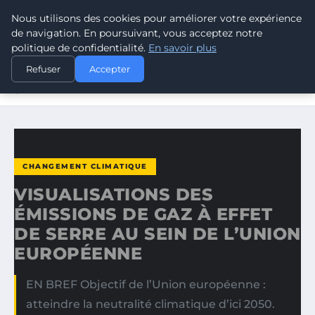
Nous utilisons des cookies pour améliorer votre expérience
CLIMATE RESPONSE BLOG
de navigation. En poursuivant, vous acceptez notre
politique de confidentialité.
En savoir plus
ACCUEIL
CHANGEMENT CLIMATIQUE
Refuser
Accepter
VISUALISATIONS DES ÉMISSIONS DE GAZ À EFFET DE
SERRE…
CHANGEMENT CLIMATIQUE
VISUALISATIONS DES
ÉMISSIONS DE GAZ À EFFET
DE SERRE AU SEIN DE L’UNION
EUROPÉENNE
EN BREF Objectif de l’Union européenne :
atteindre la neutralité climatique d’ici 2050.