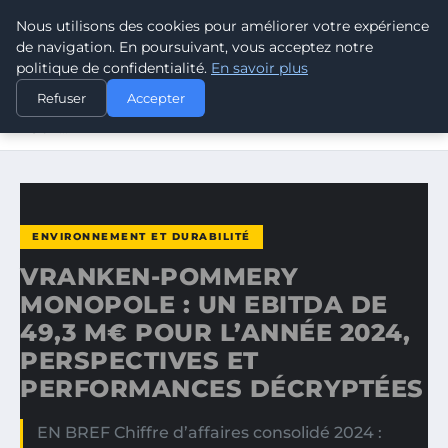
Nous utilisons des cookies pour améliorer votre expérience
CLIMATE RESPONSE BLOG
de navigation. En poursuivant, vous acceptez notre
politique de confidentialité.
En savoir plus
ACCUEIL
ENVIRONNEMENT ET DURABILITÉ
Refuser
Accepter
VRANKEN-POMMERY MONOPOLE : UN EBITDA DE 49,3 M€
POUR…
ENVIRONNEMENT ET DURABILITÉ
VRANKEN-POMMERY
MONOPOLE : UN EBITDA DE
49,3 M€ POUR L’ANNÉE 2024,
PERSPECTIVES ET
PERFORMANCES DÉCRYPTÉES
EN BREF Chiffre d’affaires consolidé 2024 :