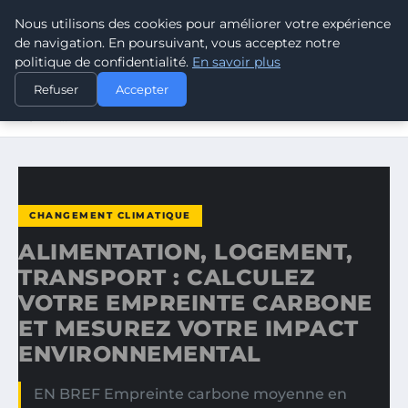
Nous utilisons des cookies pour améliorer votre expérience
CLIMATE RESPONSE BLOG
de navigation. En poursuivant, vous acceptez notre
politique de confidentialité.
En savoir plus
ACCUEIL
CHANGEMENT CLIMATIQUE
Refuser
Accepter
ALIMENTATION, LOGEMENT, TRANSPORT : CALCULEZ
VOTRE…
CHANGEMENT CLIMATIQUE
ALIMENTATION, LOGEMENT,
TRANSPORT : CALCULEZ
VOTRE EMPREINTE CARBONE
ET MESUREZ VOTRE IMPACT
ENVIRONNEMENTAL
EN BREF Empreinte carbone moyenne en