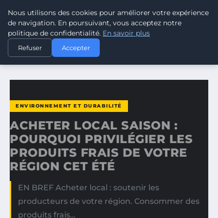
Nous utilisons des cookies pour améliorer votre expérience
CLIMATE RESPONSE BLOG
de navigation. En poursuivant, vous acceptez notre
politique de confidentialité.
En savoir plus
ACCUEIL
ENVIRONNEMENT ET DURABILITÉ
Refuser
Accepter
ACHETER LOCAL SAISON : POURQUOI PRIVILÉGIER LES…
ENVIRONNEMENT ET DURABILITÉ
ACHETER LOCAL SAISON :
POURQUOI PRIVILÉGIER LES
PRODUITS FRAIS DE VOTRE
RÉGION CET ÉTÉ
EN BREF Acheter local : soutenir les
producteurs de votre région. Consommer des
produits frais…