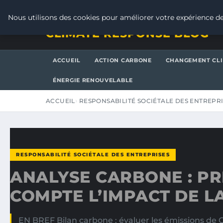
SAMEDI 8 AOÛT 2026
Nous utilisons des cookies pour améliorer votre expérience de
CLIMATE RESPONSE BLOG
ACCUEIL
ACTION CARBONE
CHANGEMENT CL
ÉNERGIE RENOUVELABLE
ACCUEIL
RESPONSABILITÉ SOCIÉTALE DES ENTREPR
RESPONSABILITÉ SOCIÉTALE DES ENTREPRISES
ANALYSE CARBONE : P
COMPTE L’IMPACT DE L
EN BREF Bilan carbone : évaluer les émissions de G