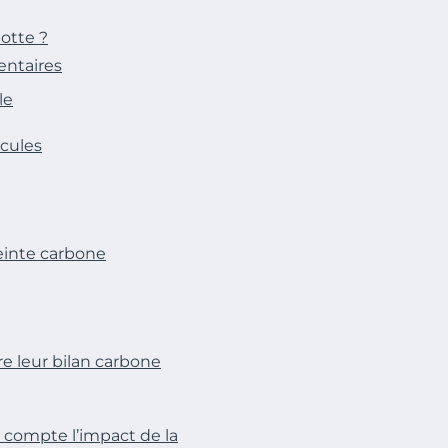
lotte ?
entaires
le
icules
einte carbone
e leur bilan carbone
 compte l’impact de la