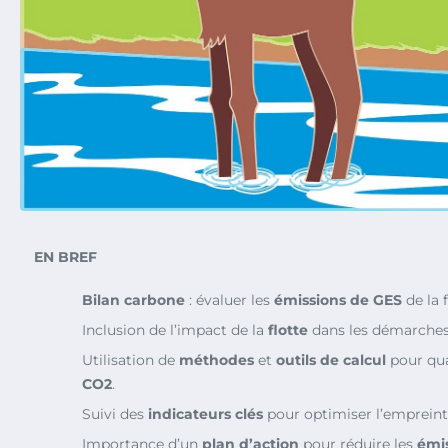
EN BREF
Bilan carbone
: évaluer les
émissions de GES
de la 
Inclusion de l’impact de la
flotte
dans les démarches
Utilisation de
méthodes
et
outils de calcul
pour qua
CO2
.
Suivi des
indicateurs clés
pour optimiser l’empreint
Importance d’un
plan d’action
pour réduire les
émi