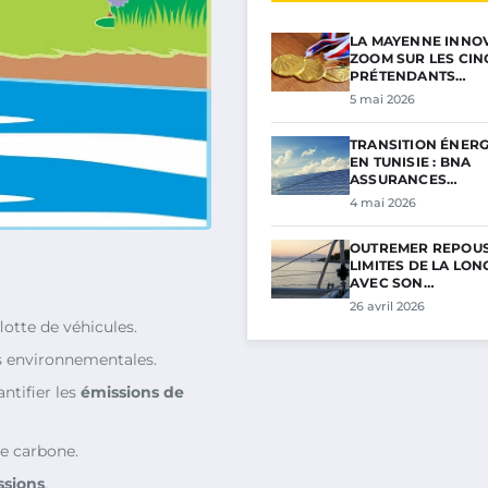
LA MAYENNE INNOV
ZOOM SUR LES CIN
PRÉTENDANTS…
5 mai 2026
TRANSITION ÉNER
EN TUNISIE : BNA
ASSURANCES…
4 mai 2026
OUTREMER REPOUS
LIMITES DE LA LON
AVEC SON…
26 avril 2026
flotte de véhicules.
 environnementales.
ntifier les
émissions de
e carbone.
ssions
.