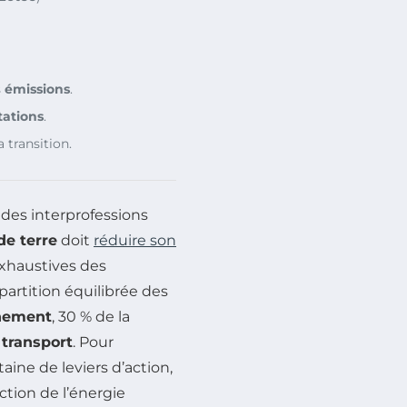
s
émissions
.
ations
.
 transition.
des interprofessions
e terre
doit
réduire son
exhaustives des
partition équilibrée des
nement
, 30 % de la
u
transport
. Pour
taine de leviers d’action,
uction de l’énergie