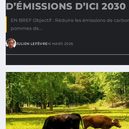
D’ÉMISSIONS D’ICI 2030
EN BREF Objectif : Réduire les émissions de carbo
pommes de…
•
JULIEN LEFÈVRE
5 MARS 2026