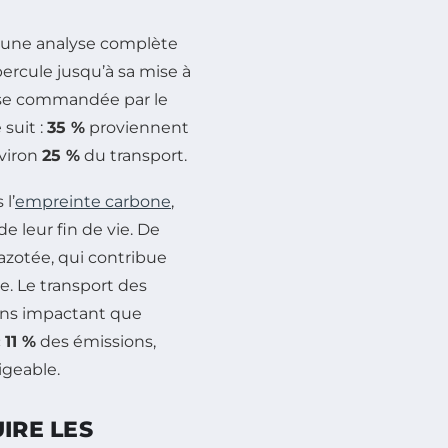
’une analyse complète
bercule jusqu’à sa mise à
yse commandée par le
suit :
35 %
proviennent
nviron
25 %
du transport.
l’
empreinte carbone
,
de leur fin de vie. De
 azotée, qui contribue
e. Le transport des
ins impactant que
c
11 %
des émissions,
igeable.
IRE LES