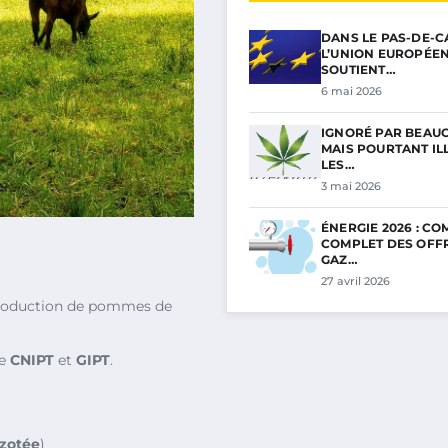
DANS LE PAS-DE-C
L’UNION EUROPÉE
SOUTIENT…
6 mai 2026
IGNORÉ PAR BEAU
MAIS POURTANT ILL
LES…
3 mai 2026
ÉNERGIE 2026 : C
COMPLET DES OFF
GAZ…
27 avril 2026
roduction de pommes de
de
CNIPT
et
GIPT
.
azotée
)