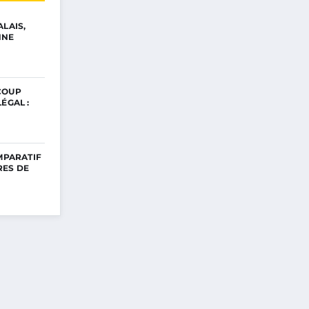
ALAIS,
NNE
COUP
ÉGAL :
OMPARATIF
RES DE