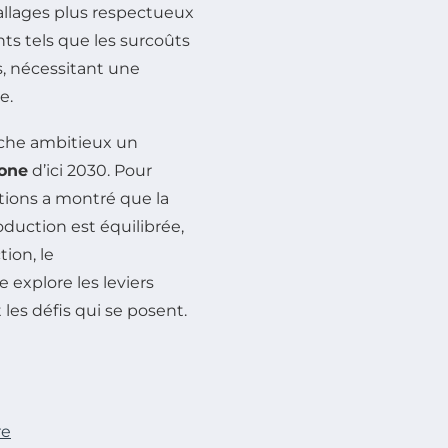
llages plus respectueux
ts tels que les surcoûts
s, nécessitant une
e.
îche ambitieux un
bone
d’ici 2030. Pour
utions a montré que la
oduction est équilibrée,
tion, le
 explore les leviers
 les défis qui se posent.
re