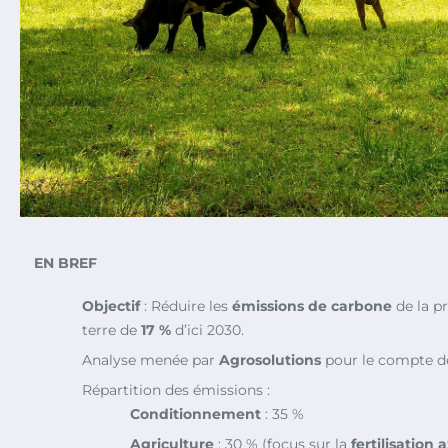
EN BREF
Objectif
: Réduire les
émissions de carbone
de la p
terre de
17 %
d’ici 2030.
Analyse menée par
Agrosolutions
pour le compte 
Répartition des émissions :
Conditionnement
: 35 %
Agriculture
: 30 % (focus sur la
fertilisation 